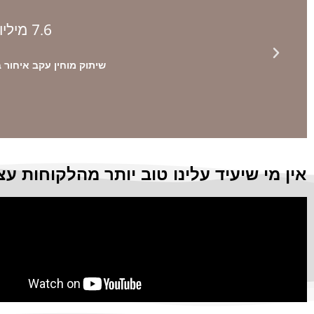
10.5 מיליון ש"ח
7.6 מיליון ש"ח
החמצת זיהום בחיידק GBS ליולדת שגרם לנזק
שיתוק מוחין עקב איחור 
מוחי לעובר
אין מי שיעיד עלינו טוב יותר מהלקוחות ע