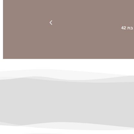
7.2 מיליון ש"ח
 42
נזקי מוחי לתינוק עקב אי ידוע על אמצעי זהירות
למניעת הדבקות תינוק ב-CMV