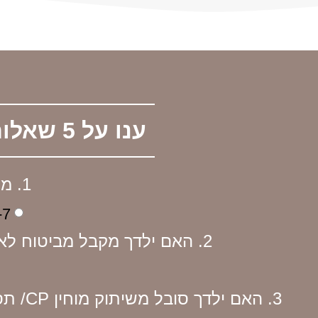
ענו על 5 שאלות ואנחנו ניקח את זה מכאן
1. מה גילו של ילדך הנכה:
0-7 
2. האם ילדך מקבל מביטוח לאומי גמלת ילד נכה/קצבת ניידות/קצבה מוגדלת?
3. האם ילדך סובל משיתוק מוחין CP/ תסמונת גנטית/ נזקי פגות (PVL)/ עיכוב התפתחותי גלובאלי